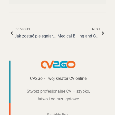
PREVIOUS
NEXT
Prev
Nastę
Jak zostać pielęgniarką praktykiem: Kompletny przewodnik
Medical Billing and Coding: Kluczowe Umiejętności, Wskazówki i Porady Zawodowe
CV2Go - Twój kreator CV online
Stwórz profesjonalne CV – szybko,
łatwo i od razu gotowe
Szybkie linki