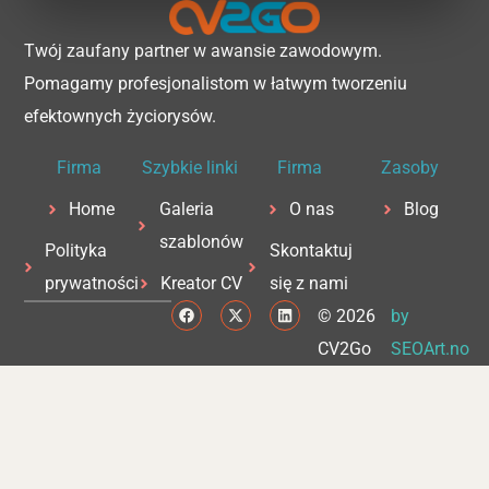
Twój zaufany partner w awansie zawodowym.
Pomagamy profesjonalistom w łatwym tworzeniu
efektownych życiorysów.
Firma
Szybkie linki
Firma
Zasoby
Home
Galeria
O nas
Blog
szablonów
Polityka
Skontaktuj
prywatności
Kreator CV
się z nami
F
X
L
© 2026
by
a
-
i
c
t
n
CV2Go
SEOArt.no
e
w
k
b
i
e
o
t
d
o
t
i
k
e
n
r