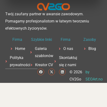
Twój zaufany partner w awansie zawodowym.
Pomagamy profesjonalistom w łatwym tworzeniu
efektownych życiorysów.
Firma
Szybkie linki
Firma
Zasoby
Home
Galeria
O nas
Blog
szablonów
Polityka
Skontaktuj
prywatności
Kreator CV
się z nami
F
X
L
© 2026
by
a
-
i
c
t
n
CV2Go
SEOArt.no
e
w
k
b
i
e
o
t
d
o
t
i
k
e
n
r