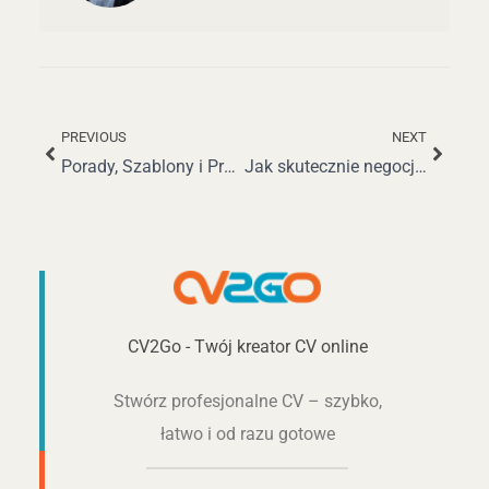
PREVIOUS
NEXT
Prev
Nastę
Porady, Szablony i Przykłady Tworzenia Skutecznego CV dla Niani
Jak skutecznie negocjować wynagrodzenie jako przedstawiciel obsługi klienta
CV2Go - Twój kreator CV online
Stwórz profesjonalne CV – szybko,
łatwo i od razu gotowe