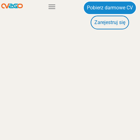
Przejdź
Pobierz darmowe CV
do
Zarejestruj się
treści