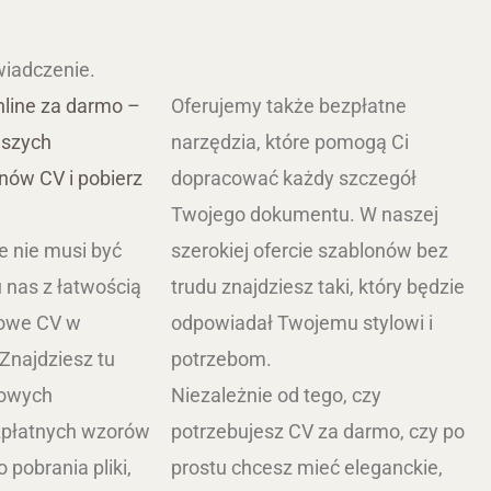
wiadczenie.
nline za darmo –
Oferujemy także bezpłatne
 Resume
Education & Teaching
Elegant Resume
Food
Ge
aszych
narzędzia, które pomogą Ci
nów CV i pobierz
dopracować każdy szczegół
Twojego dokumentu. W naszej
e nie musi być
szerokiej ofercie szablonów bez
 nas z łatwością
trudu znajdziesz taki, który będzie
mowe CV w
odpowiadał Twojemu stylowi i
 Znajdziesz tu
potrzebom.
mowych
Niezależnie od tego, czy
zpłatnych wzorów
potrzebujesz CV za darmo, czy po
 pobrania pliki,
prostu chcesz mieć eleganckie,