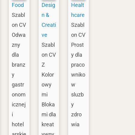
Food
Desig
Healt
Szabl
n &
hcare
on CV
Creati
Szabl
Odwa
ve
on CV
zny
Szabl
Prost
dla
on CV
y dla
branz
Z
praco
y
Kolor
wniko
gastr
owy
w
onom
mi
sluzb
icznej
Bloka
y
i
mi dla
zdro
hotel
kreat
wia
arskie
ywny