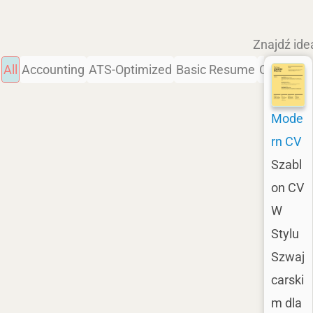
Znajdź ide
All
Accounting
ATS-Optimized
Basic Resume
Chronolog
Mode
rn CV
Szabl
on CV
W
Stylu
Szwaj
carski
m dla