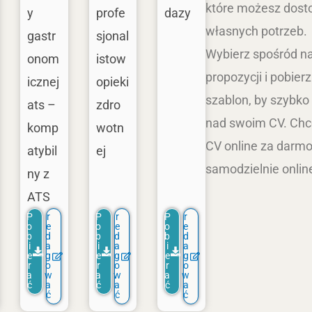
które możesz dost
y
profe
dazy
własnych potrzeb.
gastr
sjonal
Wybierz spośród n
onom
istow
propozycji i pobier
icznej
opieki
szablon, by szybko
ats –
zdro
nad swoim CV. Chc
komp
wotn
CV online za darmo
atybil
ej
samodzielnie onli
ny z
ATS
P
r
P
r
P
r
o
e
o
e
o
e
b
d
b
d
b
d
i
a
i
a
i
a
e
g
e
g
e
g
r
o
r
o
r
o
a
w
a
w
a
w
ć
a
ć
a
ć
a
ć
ć
ć