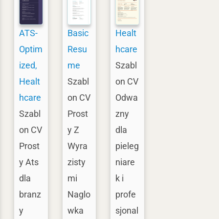
ATS-
Basic
Healt
Optim
Resu
hcare
ized
,
me
Szabl
Healt
Szabl
on CV
hcare
on CV
Odwa
Szabl
Prost
zny
on CV
y Z
dla
Prost
Wyra
pieleg
y Ats
zisty
niare
dla
mi
k i
branz
Naglo
profe
y
wka
sjonal