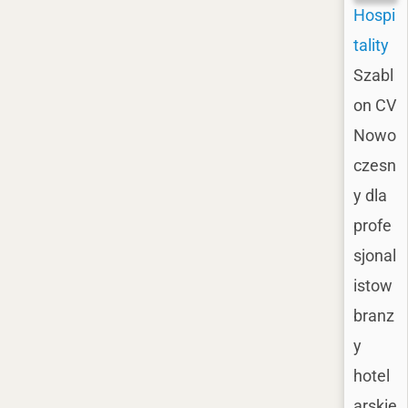
Hospi
tality
Szabl
on CV
Nowo
czesn
y dla
profe
sjonal
istow
branz
y
hotel
arskie