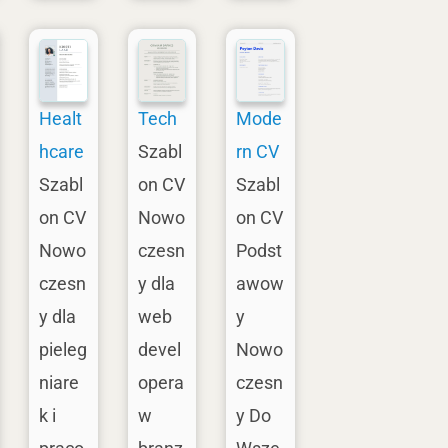
Healt
Tech
Mode
hcare
Szabl
rn CV
Szabl
on CV
Szabl
on CV
Nowo
on CV
Nowo
czesn
Podst
czesn
y dla
awow
y dla
web
y
pieleg
devel
Nowo
niare
opera
czesn
k i
w
y Do