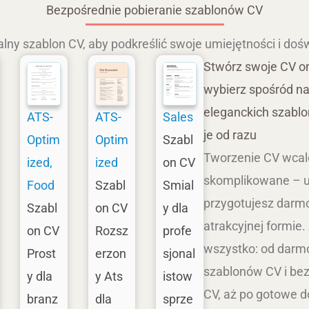
Bezpośrednie pobieranie szablonów CV
alny szablon CV, aby podkreślić swoje umiejętności i doś
Stwórz swoje CV o
ical
Chronological Resume
Design & Creative
Detailed
wybierz spośród n
eleganckich szablo
ATS-
ATS-
Sales
je od razu
Optim
Optim
Szabl
Tworzenie CV wcal
ized
,
ized
on CV
skomplikowane – u
Food
Szabl
Smial
przygotujesz dar
Szabl
on CV
y dla
atrakcyjnej formie.
on CV
Rozsz
profe
wszystko: od dar
Prost
erzon
sjonal
szablonów CV i be
y dla
y Ats
istow
CV, aż po gotowe do
branz
dla
sprze