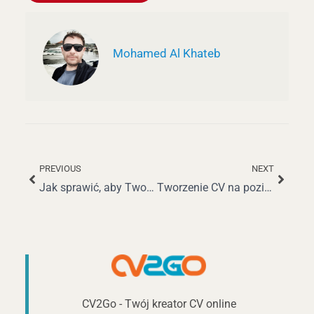
Mohamed Al Khateb
PREVIOUS
NEXT
Prev
Nastę
Jak sprawić, aby Twoje CV się wyróżniało i pomogło zdobyć wymarzoną pracę
Tworzenie CV na poziomie podstawowym w marketingu, które przyciąga uwagę
CV2Go - Twój kreator CV online