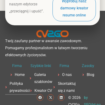
Wypróbuj nasz
naszym edytorze
darmowy kreator
„przeciągnij i upuść”.
resume online
Twój zaufany partner w awansie zawodowym.
Pomagamy profesjonalistom w łatwym tworzeniu
efektownych życiorysów.
Firma
Szybkie linki
Firma
Zasoby
Home
Galeria
O nas
Blog
szablonów
Polityka
Skontaktuj
prywatności
Kreator CV
się z nami
F
X
L
© 2026
by
a
-
i
c
t
n
CV2Go
SEOArt.no