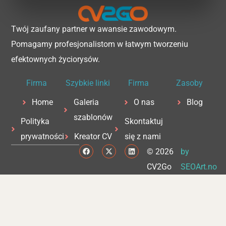
Twój zaufany partner w awansie zawodowym.
Pomagamy profesjonalistom w łatwym tworzeniu
efektownych życiorysów.
Firma
Szybkie linki
Firma
Zasoby
Home
Galeria
O nas
Blog
szablonów
Polityka
Skontaktuj
prywatności
Kreator CV
się z nami
F
X
L
© 2026
by
a
-
i
c
t
n
CV2Go
SEOArt.no
e
w
k
b
i
e
o
t
d
o
t
i
k
e
n
r