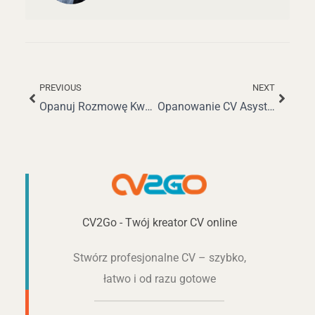
PREVIOUS
NEXT
Prev
Nastę
Opanuj Rozmowę Kwalifikacyjną na Stanowisko Kierownika Sprzedaży: Kompleksowy Przewodnik z Pytaniami Sytuacyjnymi
Opanowanie CV Asystenta Medycznego: Szablony, Wskazówki i Najlepsze Praktyki
CV2Go - Twój kreator CV online
Stwórz profesjonalne CV – szybko,
łatwo i od razu gotowe