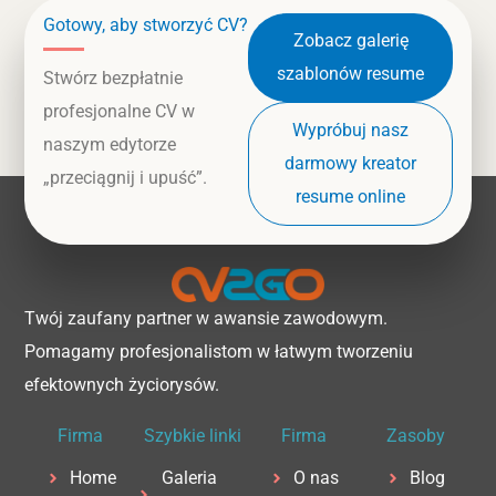
Gotowy, aby stworzyć CV?
Zobacz galerię
szablonów resume
Stwórz bezpłatnie
profesjonalne CV w
Wypróbuj nasz
naszym edytorze
darmowy kreator
„przeciągnij i upuść”.
resume online
Twój zaufany partner w awansie zawodowym.
Pomagamy profesjonalistom w łatwym tworzeniu
efektownych życiorysów.
Firma
Szybkie linki
Firma
Zasoby
Home
Galeria
O nas
Blog