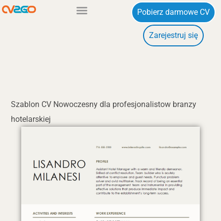
Przejdź
Pobierz darmowe CV
do
Zarejestruj się
treści
Szablon CV Nowoczesny dla profesjonalistow branzy
hotelarskiej