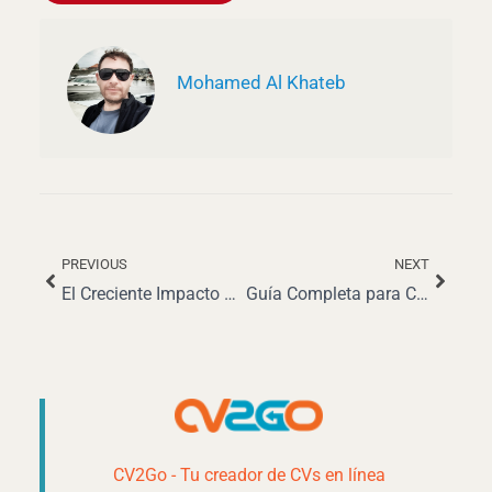
Mohamed Al Khateb
PREVIOUS
NEXT
Ant
Siguie
El Creciente Impacto de la Deuda Universitaria en el Futuro de los Estudiantes
Guía Completa para Crear un CV Ganador de Desarrollador de Videojuegos en 2025
CV2Go - Tu creador de CVs en línea