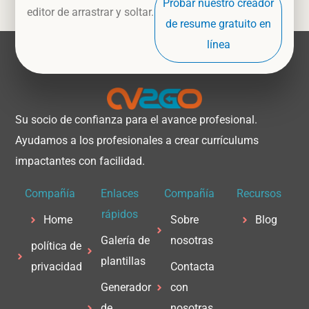
Probar nuestro creador
editor de arrastrar y soltar.
de resume gratuito en
línea
Su socio de confianza para el avance profesional.
Ayudamos a los profesionales a crear currículums
impactantes con facilidad.
Compañía
Enlaces
Compañía
Recursos
rápidos
Home
Sobre
Blog
Galería de
nosotras
política de
plantillas
privacidad
Contacta
Generador
con
de
nosotras