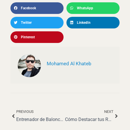
Facebook
WhatsApp
Twitter
LinkedIn
Pinterest
Mohamed Al Khateb
PREVIOUS
NEXT
Ant
Siguie
Entrenador de Baloncesto: Roles, Salarios y Perspectivas de Carrera
Cómo Destacar tus Responsabilidades y Habilidades como Trabajador de Almacén en tu CV