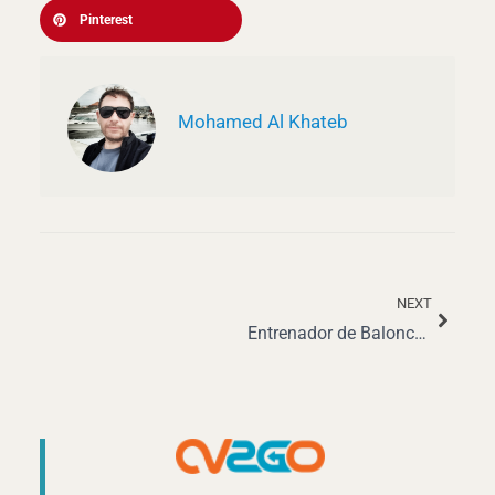
Pinterest
Mohamed Al Khateb
NEXT
Siguie
Entrenador de Baloncesto: Roles, Salarios y Perspectivas de Carrera