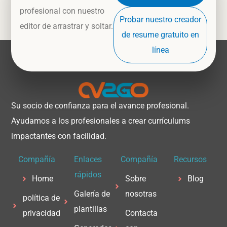
profesional con nuestro
Probar nuestro creador
editor de arrastrar y soltar.
de resume gratuito en
línea
Su socio de confianza para el avance profesional.
Ayudamos a los profesionales a crear currículums
impactantes con facilidad.
Compañía
Enlaces
Compañía
Recursos
rápidos
Home
Sobre
Blog
Galería de
nosotras
política de
plantillas
privacidad
Contacta