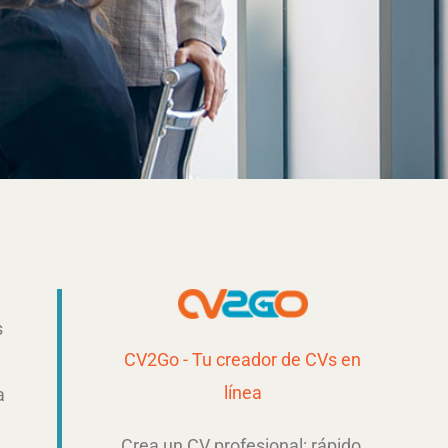
s
CV2Go - Tu creador de CVs en
línea
a
Crea un CV profesional: rápido,