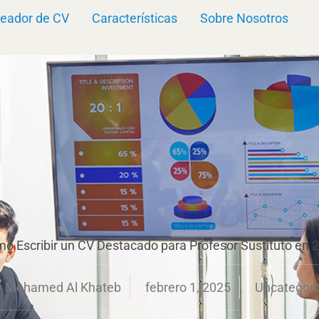
eador de CV
Características
Sobre Nosotros
o Escribir un CV Destacado para Profesor Sustituto en 
y
Mohamed Al Khateb
febrero 1, 2025
Uncategori