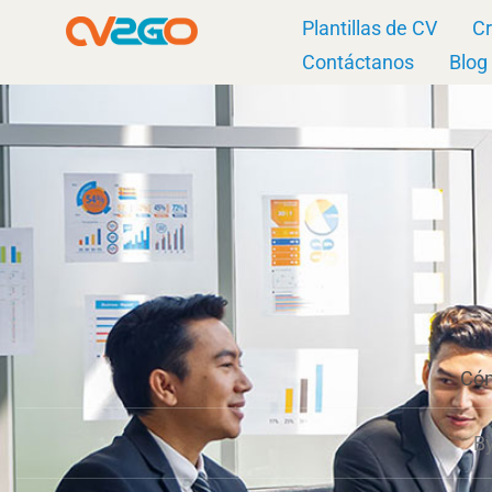
Ir
Plantillas de CV
Cr
al
Contáctanos
Blog
contenido
Cóm
B