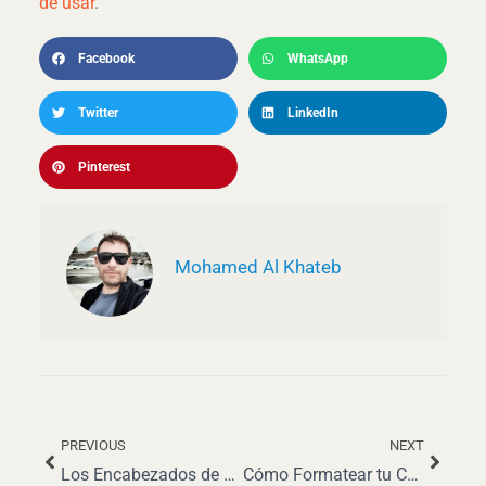
de usar
.
Facebook
WhatsApp
Twitter
LinkedIn
Pinterest
Mohamed Al Khateb
PREVIOUS
NEXT
Ant
Siguie
Los Encabezados de CV Correctos para Impresionar a los Reclutadores
Cómo Formatear tu CV para el Éxito con ATS y Reclutadores