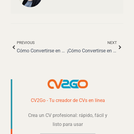
PREVIOUS
NEXT
Ant
Siguie
Cómo Convertirse en Auxiliar de Vuelo: Guía Completa para tu Carrera
¡Cómo Convertirse en Enfermero/a Especialista: Guía Completa!
CV2Go - Tu creador de CVs en línea
Crea un CV profesional: rápido, fácil y
listo para usar