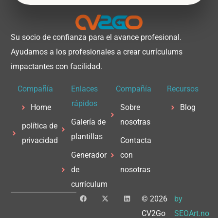
Su socio de confianza para el avance profesional.
Ayudamos a los profesionales a crear currículums
impactantes con facilidad.
Compañía
Enlaces
Compañía
Recursos
rápidos
Home
Sobre
Blog
Galería de
nosotras
política de
plantillas
privacidad
Contacta
Generador
con
de
nosotras
currículum
F
X
L
© 2026
by
a
-
i
c
t
n
CV2Go
SEOArt.no
e
w
k