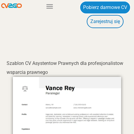
Przejdź
Pobierz darmowe CV
do
Zarejestruj się
treści
Szablon CV Asystentow Prawnych dla profesjonalistow
wsparcia prawnego