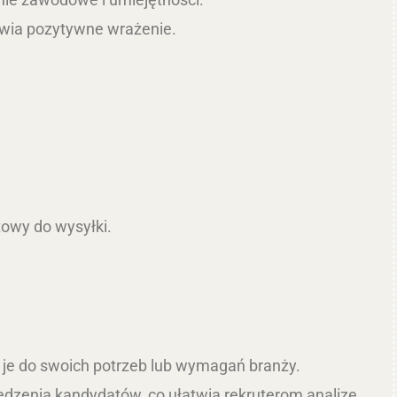
awia pozytywne wrażenie.
towy do wysyłki.
 je do swoich potrzeb lub wymagań branży.
edzenia kandydatów, co ułatwia rekruterom analizę