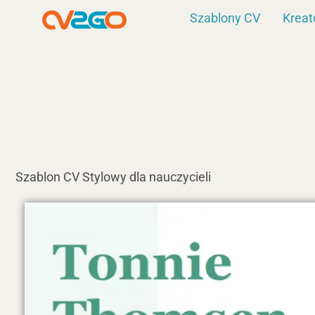
Przejdź
Szablony CV
Kreat
do
treści
Szablon CV Stylowy dla nauczycieli