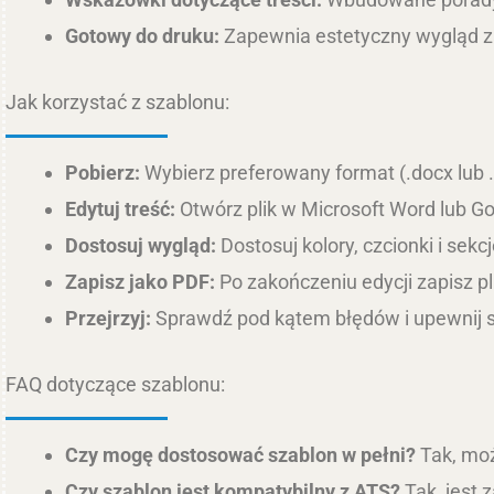
Gotowy do druku:
Zapewnia estetyczny wygląd za
Jak korzystać z szablonu:
Pobierz:
Wybierz preferowany format (.docx lub .
Edytuj treść:
Otwórz plik w Microsoft Word lub G
Dostosuj wygląd:
Dostosuj kolory, czcionki i sek
Zapisz jako PDF:
Po zakończeniu edycji zapisz pl
Przejrzyj:
Sprawdź pod kątem błędów i upewnij s
FAQ dotyczące szablonu:
Czy mogę dostosować szablon w pełni?
Tak, moż
Czy szablon jest kompatybilny z ATS?
Tak, jest 