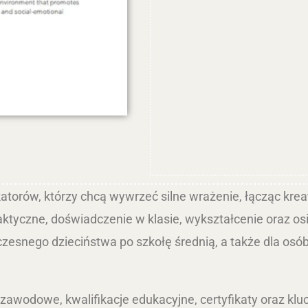
ukatorów, którzy chcą wywrzeć silne wrażenie, łącząc kr
tyczne, doświadczenie w klasie, wykształcenie oraz osią
esnego dzieciństwa po szkołę średnią, a także dla osób
awodowe, kwalifikacje edukacyjne, certyfikaty oraz klu