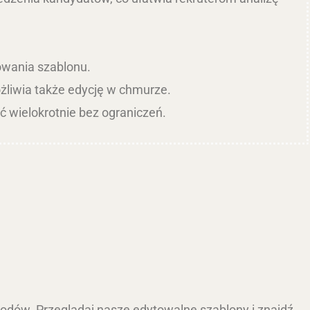
sowania szablonu.
liwia także edycję w chmurze.
 wielokrotnie bez ograniczeń.
odów. Przeglądaj nasze edytowalne szablony i znajdź