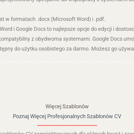
t w formatach .docx (Microsoft Word) i .pdf.
Word i Google Docs to najlepsze opcje do edycji i dosto
 kompatybilny z obydwoma systemami. Google Docs umoż
stępny do użytku osobistego za darmo. Możesz go używać
Więcej Szablonów
Poznaj Więcej Profesjonalnych Szablonów CV
 szablonów CV zaprojektowanych dla różnych branż i zaw