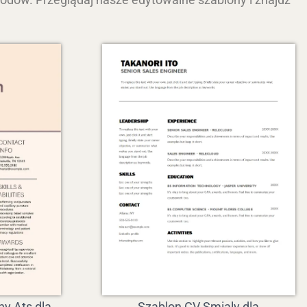
y Ats dla
Szablon CV Smialy dla