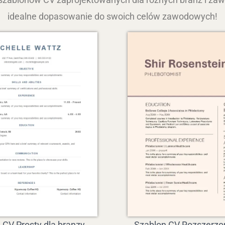
idealne dopasowanie do swoich celów zawodowych!
 CV Prosty dla branzy
Szablon CV Rozszerzon