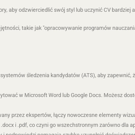
lory, aby odzwierciedlić swój styl lub uczynić CV bardzie
ejętności, takie jak "opracowywanie programów nauczania,
ystemów śledzenia kandydatów (ATS), aby zapewnić, że 
tować w Microsoft Word lub Google Docs. Możesz dostoso
any przez ekspertów, łączy nowoczesne elementy wizualn
docx i .pdf, co czyni go wszechstronnym zarówno dla apl
i podpowiedzi pomagają szybko uzupełnić doświadczen