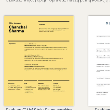
Szablon CV W Stylu Szwajcarskim
Szablon