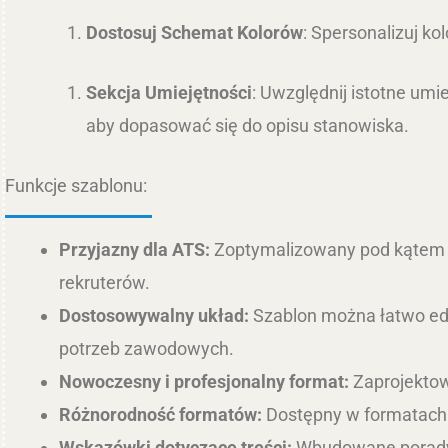
Dostosuj Schemat Kolorów
: Spersonalizuj ko
Sekcja Umiejętności
: Uwzględnij istotne umi
aby dopasować się do opisu stanowiska.
Funkcje szablonu:
Przyjazny dla ATS:
Zoptymalizowany pod kątem s
rekruterów.
Dostosowywalny układ:
Szablon można łatwo edy
potrzeb zawodowych.
Nowoczesny i profesjonalny format:
Zaprojektow
Różnorodność formatów:
Dostępny w formatach .
Wskazówki dotyczące treści:
Wbudowane porady 