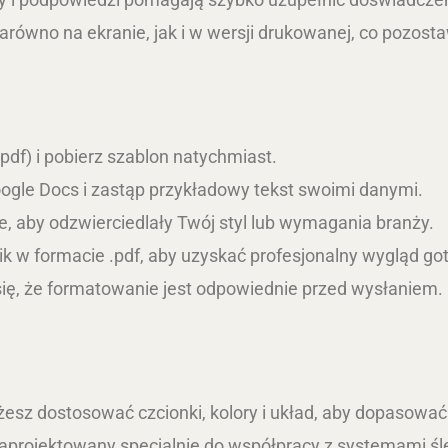
równo na ekranie, jak i w wersji drukowanej, co pozost
pdf) i pobierz szablon natychmiast.
oogle Docs i zastąp przykładowy tekst swoimi danymi.
cje, aby odzwierciedlały Twój styl lub wymagania branży.
ik w formacie .pdf, aby uzyskać profesjonalny wygląd go
ię, że formatowanie jest odpowiednie przed wysłaniem.
esz dostosować czcionki, kolory i układ, aby dopasować
zaprojektowany specjalnie do współpracy z systemami śl