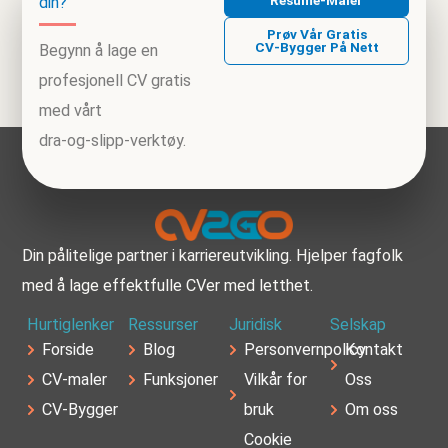
Resume‑maler
din?
Prøv Vår Gratis
CV‑bygger På Nett
Begynn å lage en
profesjonell CV gratis
med vårt
dra‑og‑slipp‑verktøy.
Din pålitelige partner i karriereutvikling. Hjelper fagfolk
med å lage effektfulle CVer med letthet.
Hurtiglenker
Ressurser
Juridisk
Selskap
Forside
Blog
Personvernpolicy
Kontakt
CV-maler
Funksjoner
Vilkår for
Oss
CV‑Bygger
bruk
Om oss
Cookie