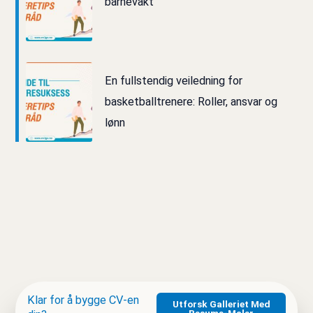
barnevakt
En fullstendig veiledning for
basketballtrenere: Roller, ansvar og
lønn
Klar for å bygge CV‑en
Utforsk Galleriet Med