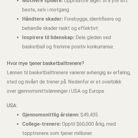
Motivere spillere:
Oppmuntre laget til å yte sitt
beste, selv i motgang.
Håndtere skader:
Forebygge, identifisere og
behandle skader raskt og effektivt.
Inspirere til lidenskap:
Dele gleden ved
basketball og fremme positiv konkurranse.
Hvor mye tjener basketballtrenere?
Lønnen til basketballtrenere varierer avhengig av erfaring,
sted og nivået de trener på. Nedenfor er et overblikk
over gjennomsnittslønninger i USA og Europa:
USA:
Gjennomsnittlig årslønn:
$49,435
College-trenere:
Opptil $60,000 årlig, med
topptrenere som tjener millioner.