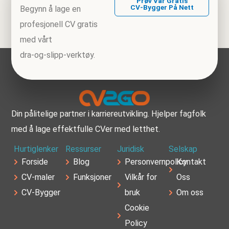
Prøv Vår Gratis
CV‑bygger På Nett
Begynn å lage en
profesjonell CV gratis
med vårt
dra‑og‑slipp‑verktøy.
Din pålitelige partner i karriereutvikling. Hjelper fagfolk
med å lage effektfulle CVer med letthet.
Hurtiglenker
Ressurser
Juridisk
Selskap
Forside
Blog
Personvernpolicy
Kontakt
CV-maler
Funksjoner
Vilkår for
Oss
CV‑Bygger
bruk
Om oss
Cookie
Policy