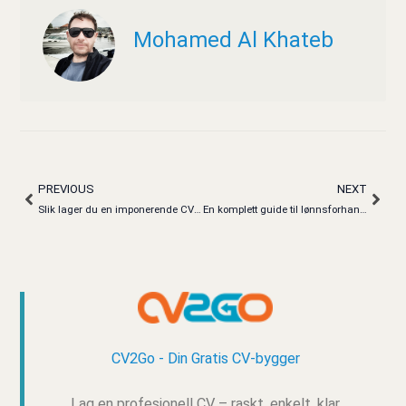
Mohamed Al Khateb
PREVIOUS
NEXT
Prev
Next
Slik lager du en imponerende CV som barnevakt
En komplett guide til lønnsforhandlinger for kundeservicemedarbeidere
CV2Go - Din Gratis CV-bygger
Lag en profesjonell CV – raskt, enkelt, klar