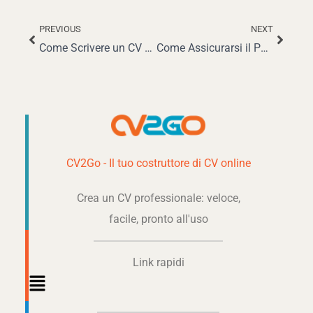
PREVIOUS
NEXT
Precedente
Succe
Come Scrivere un CV Vincente da Business Analyst Entry-Level
Come Assicurarsi il Perfetto Tirocinio Aziendale come Studente Universitario nel 2025
CV2Go - Il tuo costruttore di CV online
Crea un CV professionale: veloce,
facile, pronto all'uso
Link rapidi
Main