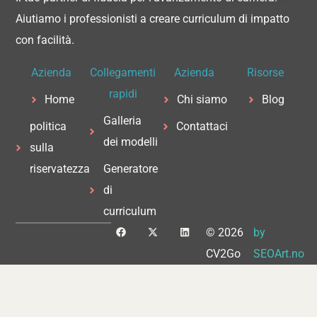
Aiutiamo i professionisti a creare curriculum di impatto
con facilità.
Azienda
Collegamenti
Azienda
Risorse
rapidi
Home
Chi siamo
Blog
Galleria
politica
Contattaci
dei modelli
sulla
riservatezza
Generatore
di
curriculum
F
X
L
© 2026
by
a
-
i
c
t
n
CV2Go
SEOArt.no
e
w
k
b
i
e
o
t
d
o
t
i
k
e
n
r