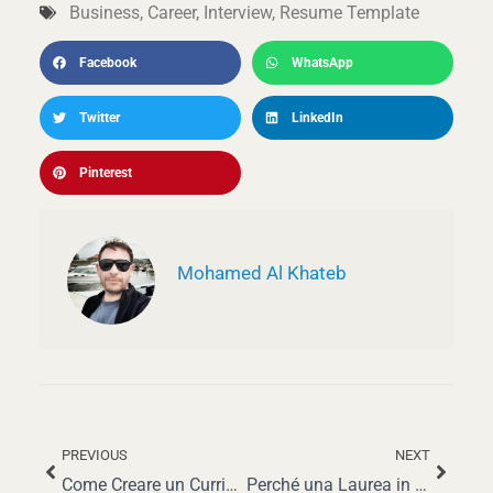
Business
,
Career
,
Interview
,
Resume Template
Facebook
WhatsApp
Twitter
LinkedIn
Pinterest
Mohamed Al Khateb
PREVIOUS
NEXT
Precedente
Succe
Come Creare un Curriculum Vincente per Data Entry: Guida Completa per il 2025
Perché una Laurea in Economia e Commercio è una Scelta Intelligente nel 2025