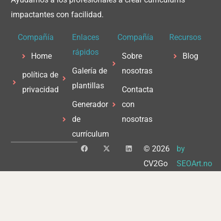
impactantes con facilidad.
Compañía
Enlaces
Compañía
Recursos
rápidos
Home
Sobre
Blog
Galería de
nosotras
política de
plantillas
privacidad
Contacta
Generador
con
de
nosotras
currículum
F
X
L
© 2026
by
a
-
i
c
t
n
CV2Go
SEOArt.no
e
w
k
b
i
e
o
t
d
o
t
i
k
e
n
r