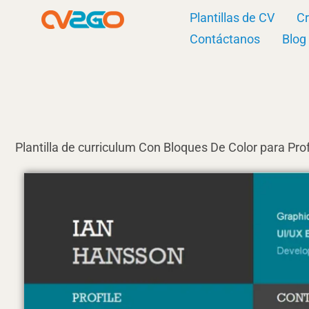
Ir
Plantillas de CV
Cr
al
Contáctanos
Blog
contenido
Plantilla de curriculum Con Bloques De Color para Pr