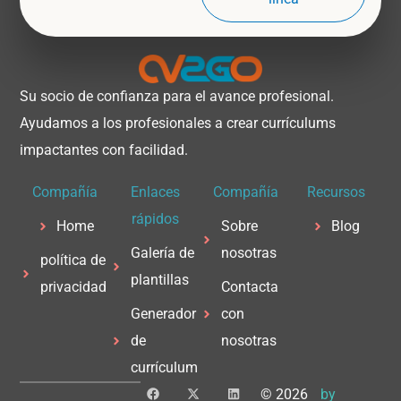
Su socio de confianza para el avance profesional.
Ayudamos a los profesionales a crear currículums
impactantes con facilidad.
Compañía
Enlaces
Compañía
Recursos
rápidos
Home
Sobre
Blog
Galería de
nosotras
política de
plantillas
privacidad
Contacta
Generador
con
de
nosotras
currículum
F
X
L
© 2026
by
a
-
i