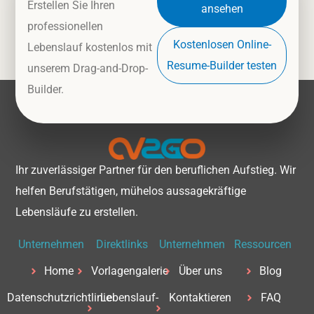
Erstellen Sie Ihren
ansehen
professionellen
Kostenlosen Online-
Lebenslauf kostenlos mit
Resume-Builder testen
unserem Drag-and-Drop-
Builder.
Ihr zuverlässiger Partner für den beruflichen Aufstieg. Wir
helfen Berufstätigen, mühelos aussagekräftige
Lebensläufe zu erstellen.
Unternehmen
Direktlinks
Unternehmen
Ressourcen
Home
Vorlagengalerie
Über uns
Blog
Datenschutzrichtlinie
Lebenslauf-
Kontaktieren
FAQ