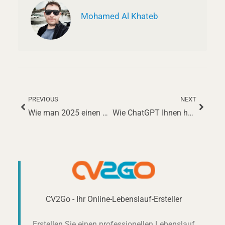
Mohamed Al Khateb
PREVIOUS
NEXT
Zurück
Nächs
Wie man 2025 einen Überzeugenden Lebenslauf als Anlagenbediener schreibt
Wie ChatGPT Ihnen helfen kann, einen erfolgreichen Lebenslauf zu erstellen
CV2Go - Ihr Online-Lebenslauf-Ersteller
Erstellen Sie einen professionellen Lebenslauf