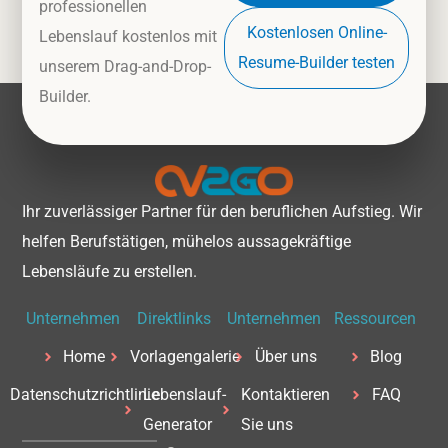
professionellen
Kostenlosen Online-
Lebenslauf kostenlos mit
Resume-Builder testen
unserem Drag-and-Drop-
Builder.
Ihr zuverlässiger Partner für den beruflichen Aufstieg. Wir
helfen Berufstätigen, mühelos aussagekräftige
Lebensläufe zu erstellen.
Unternehmen
Direktlinks
Unternehmen
Ressourcen
Home
Vorlagengalerie
Über uns
Blog
Datenschutzrichtlinie
Lebenslauf-
Kontaktieren
FAQ
Generator
Sie uns
F
X
L