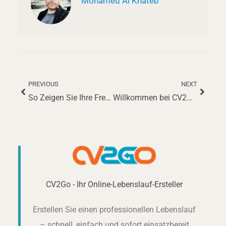
Mohamed Al Khateb
PREVIOUS
NEXT
Zurück
Nächs
So Zeigen Sie Ihre Freiwilligenarbeit Im Lebenslauf 2025
Willkommen bei CV2Go: Ihr KI-gestützter Lebenslauf-Generator mit Chat GPT
CV2Go - Ihr Online-Lebenslauf-Ersteller
Erstellen Sie einen professionellen Lebenslauf
– schnell, einfach und sofort einsatzbereit