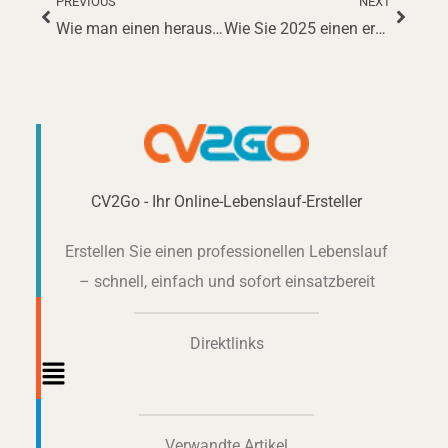
PREVIOUS
NEXT
Zurück
Nächs
Wie man einen herausragenden Lebenslauf als Friseur erstellt: Ein umfassender Leitfaden für 2025
Wie Sie 2025 einen erfolgreichen Lebenslauf als Verwaltungsassistent erstellen
CV2Go - Ihr Online-Lebenslauf-Ersteller
Erstellen Sie einen professionellen Lebenslauf
– schnell, einfach und sofort einsatzbereit
Direktlinks
Main
Menu
Verwandte Artikel