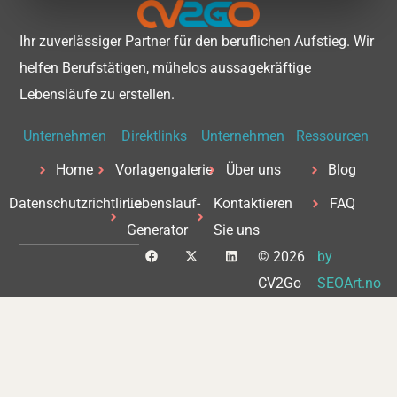
Ihr zuverlässiger Partner für den beruflichen Aufstieg. Wir
helfen Berufstätigen, mühelos aussagekräftige
Lebensläufe zu erstellen.
Unternehmen
Direktlinks
Unternehmen
Ressourcen
Home
Vorlagengalerie
Über uns
Blog
Datenschutzrichtlinie
Lebenslauf-
Kontaktieren
FAQ
Generator
Sie uns
F
X
L
© 2026
by
a
-
i
c
t
n
CV2Go
SEOArt.no
e
w
k
b
i
e
o
t
d
o
t
i
k
e
n
r