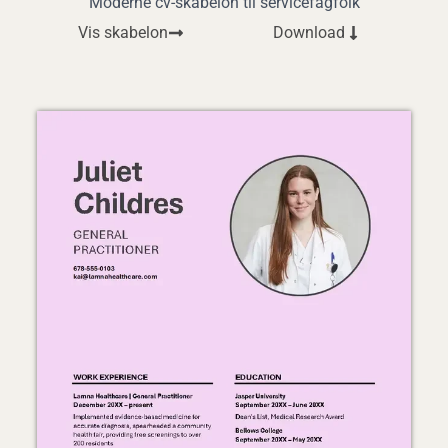
Moderne cv-skabelon til servicefagfolk
Vis skabelon
Download