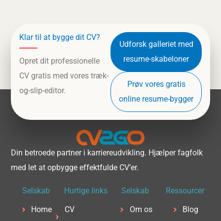
Klar til at bygge dit CV?
Udforsk galleriet med
resume-skabeloner
Opret dit professionelle
CV gratis med vores træk-
Prøv vores gratis
og-slip-editor.
online resume-bygger
Din betroede partner i karriereudvikling. Hjælper fagfolk
med let at opbygge effektfulde CV’er.
Selskab
Hurtige links
Selskab
Ressourcer
Home
CV
Om os
Blog