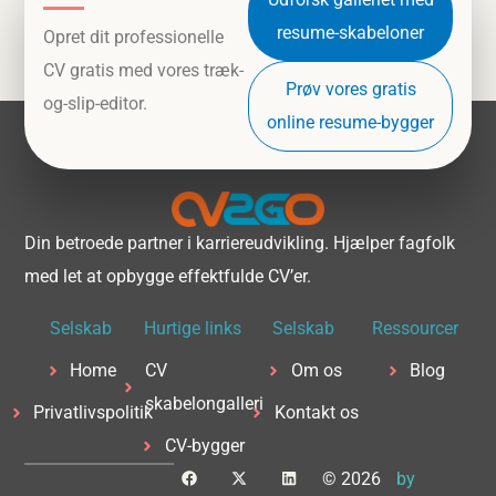
resume-skabeloner
Opret dit professionelle
CV gratis med vores træk-
Prøv vores gratis
og-slip-editor.
online resume-bygger
Din betroede partner i karriereudvikling. Hjælper fagfolk
med let at opbygge effektfulde CV’er.
Selskab
Hurtige links
Selskab
Ressourcer
Home
CV
Om os
Blog
skabelongalleri
Privatlivspolitik
Kontakt os
CV-bygger
F
X
L
© 2026
by
a
-
i