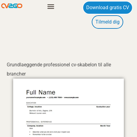
Gå
Download gratis CV
til
Tilmeld dig
indholdet
Grundlaeggende professionel cv-skabelon til alle
brancher