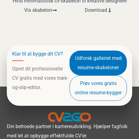
Hvid minimalistisk cv-skabelon til kreative designere
Vis skabelon
Download
Klar til at bygge dit CV?
Udforsk galleriet med
resume-skabeloner
Opret dit professionelle
CV gratis med vores træk-
Prøv vores gratis
og-slip-editor.
online resume-bygger
Din betroede partner i karriereudvikling. Hjælper fagfolk
med let at opbygge effektfulde CV’er.