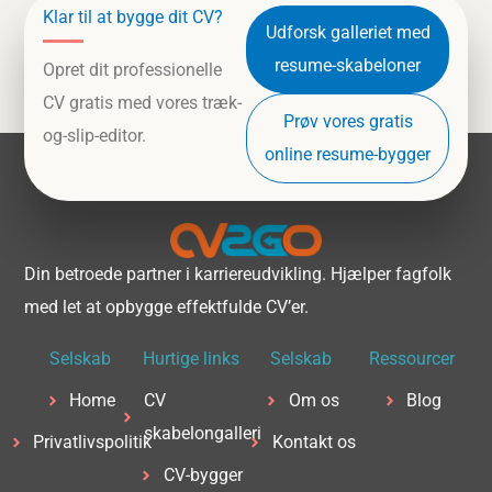
Klar til at bygge dit CV?
Udforsk galleriet med
resume-skabeloner
Opret dit professionelle
CV gratis med vores træk-
Prøv vores gratis
og-slip-editor.
online resume-bygger
Din betroede partner i karriereudvikling. Hjælper fagfolk
med let at opbygge effektfulde CV’er.
Selskab
Hurtige links
Selskab
Ressourcer
Home
CV
Om os
Blog
skabelongalleri
Privatlivspolitik
Kontakt os
CV-bygger