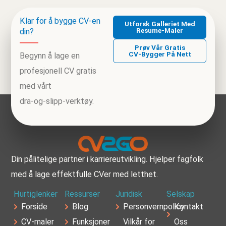
Klar for å bygge CV‑en
Utforsk Galleriet Med
Resume‑maler
din?
Prøv Vår Gratis
CV‑bygger På Nett
Begynn å lage en
profesjonell CV gratis
med vårt
dra‑og‑slipp‑verktøy.
Din pålitelige partner i karriereutvikling. Hjelper fagfolk
med å lage effektfulle CVer med letthet.
Hurtiglenker
Ressurser
Juridisk
Selskap
Forside
Blog
Personvernpolicy
Kontakt
CV-maler
Funksjoner
Vilkår for
Oss