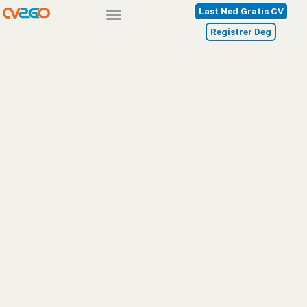
Hopp
Last Ned Gratis CV
rett
Registrer Deg
til
innholdet