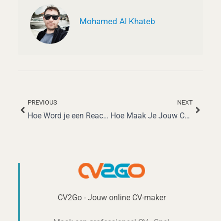
Mohamed Al Khateb
PREVIOUS
NEXT
Vorige
Volge
Hoe Word je een React Native Ontwikkelaar: Een Complete Gids voor 2025
Hoe Maak Je Jouw CV Opvallend en Krijg Je Jouw Droomjob
CV2Go - Jouw online CV-maker