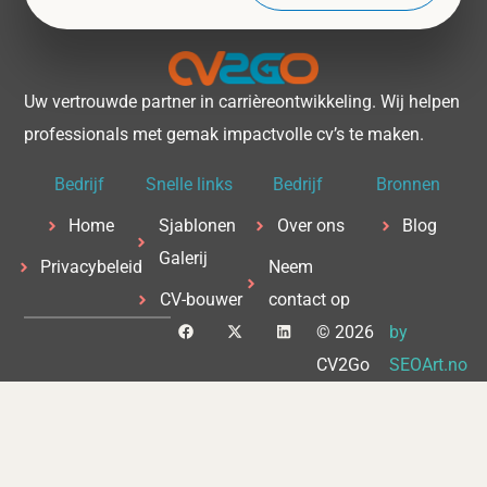
Uw vertrouwde partner in carrièreontwikkeling. Wij helpen
professionals met gemak impactvolle cv’s te maken.
Bedrijf
Snelle links
Bedrijf
Bronnen
Home
Sjablonen
Over ons
Blog
Galerij
Privacybeleid
Neem
CV-bouwer
contact op
F
X
L
© 2026
by
a
-
i
c
t
n
CV2Go
SEOArt.no
e
w
k
b
i
e
o
t
d
o
t
i
k
e
n
r