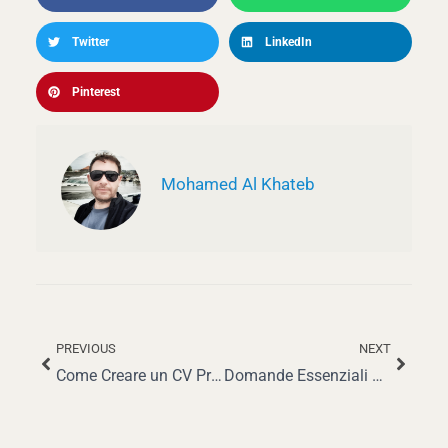
Twitter
LinkedIn
Pinterest
Mohamed Al Khateb
PREVIOUS
NEXT
Precedente
Succe
Come Creare un CV Professionale per Architetti e Ottenere il Lavoro dei Tuoi Sogni
Domande Essenziali per un Colloquio da Business Coach