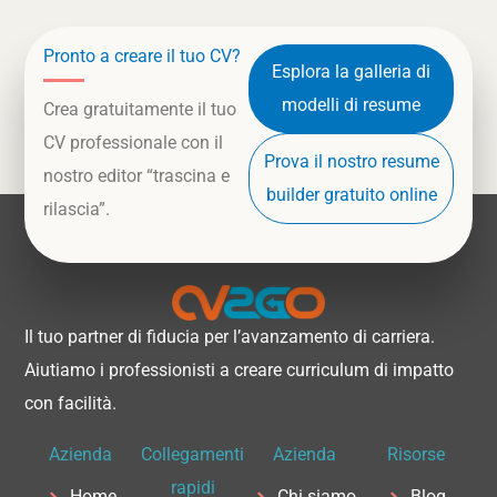
Pronto a creare il tuo CV?
Esplora la galleria di
modelli di resume
Crea gratuitamente il tuo
CV professionale con il
Prova il nostro resume
nostro editor “trascina e
builder gratuito online
rilascia”.
Il tuo partner di fiducia per l’avanzamento di carriera.
Aiutiamo i professionisti a creare curriculum di impatto
con facilità.
Azienda
Collegamenti
Azienda
Risorse
rapidi
Home
Chi siamo
Blog