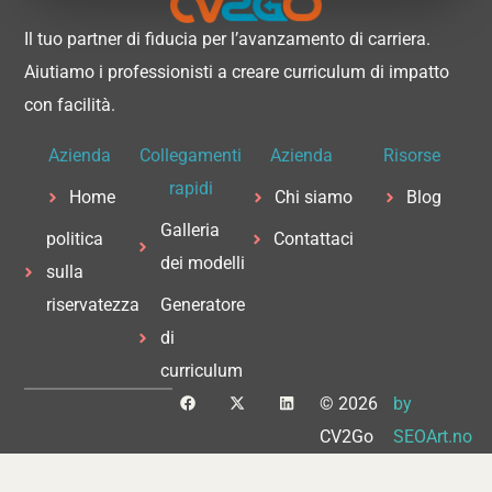
Il tuo partner di fiducia per l’avanzamento di carriera.
Aiutiamo i professionisti a creare curriculum di impatto
con facilità.
Azienda
Collegamenti
Azienda
Risorse
rapidi
Home
Chi siamo
Blog
Galleria
politica
Contattaci
dei modelli
sulla
riservatezza
Generatore
di
curriculum
F
X
L
© 2026
by
a
-
i
c
t
n
CV2Go
SEOArt.no
e
w
k
b
i
e
o
t
d
o
t
i