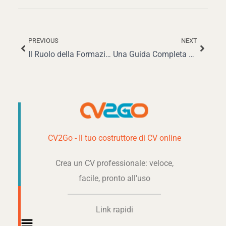
PREVIOUS
NEXT
Precedente
Succe
Il Ruolo della Formazione sulla Diversità per Studenti Universitari e Datori di Lavoro nel 2025
Una Guida Completa per i Neolaureati per Ottenere il Primo Lavoro nel 2025
CV2Go - Il tuo costruttore di CV online
Crea un CV professionale: veloce,
facile, pronto all'uso
Link rapidi