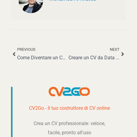
PREVIOUS
NEXT
Precedente
Succe
Come Diventare un Contabile: Guida Completa
Creare un CV da Data Analyst Vincente nel 2025: Guida Completa
CV2Go - Il tuo costruttore di CV online
Crea un CV professionale: veloce,
facile, pronto all'uso