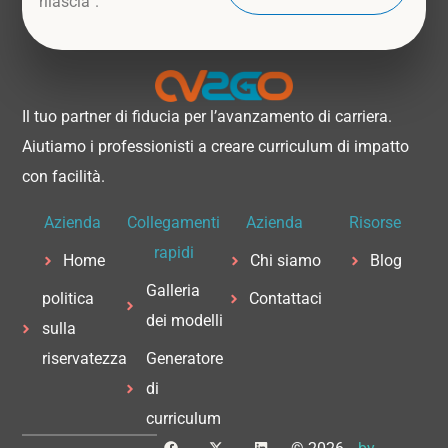
rilascia”.
Il tuo partner di fiducia per l’avanzamento di carriera.
Aiutiamo i professionisti a creare curriculum di impatto
con facilità.
Azienda
Collegamenti
Azienda
Risorse
rapidi
Home
Chi siamo
Blog
Galleria
politica
Contattaci
dei modelli
sulla
riservatezza
Generatore
di
curriculum
F
X
L