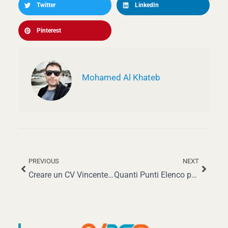
Twitter
LinkedIn
Pinterest
Mohamed Al Khateb
PREVIOUS
NEXT
Precedente
Succe
Creare un CV Vincente da Sviluppatore di Videogiochi nel 2025: Guida Completa
Quanti Punti Elenco per Ogni Lavoro sul CV? Guida Completa