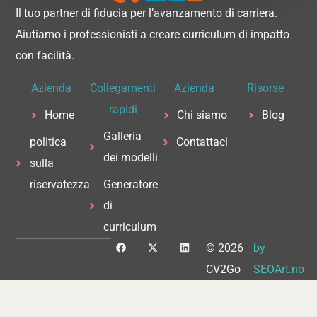
Il tuo partner di fiducia per l’avanzamento di carriera.
Aiutiamo i professionisti a creare curriculum di impatto
con facilità.
Azienda
Collegamenti
Azienda
Risorse
rapidi
Home
Chi siamo
Blog
Galleria
politica
Contattaci
dei modelli
sulla
riservatezza
Generatore
di
curriculum
F
X
L
© 2026
by
a
-
i
c
t
n
CV2Go
SEOArt.no
e
w
k
b
i
e
o
t
d
o
t
i
k
e
n