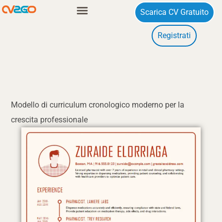
Vai
Scarica CV Gratuito
al
Registrati
contenuto
Modello di curriculum cronologico moderno per la
crescita professionale