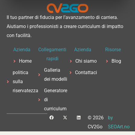
Il tuo partner di fiducia per l’avanzamento di carriera.
Aiutiamo i professionisti a creare curriculum di impatto
con facilità.
Azienda
Collegamenti
Azienda
Risorse
rapidi
Home
Chi siamo
Blog
Galleria
politica
Contattaci
dei modelli
sulla
riservatezza
Generatore
di
curriculum
F
X
L
© 2026
by
a
-
i
c
t
n
CV2Go
SEOArt.no
e
w
k
b
i
e