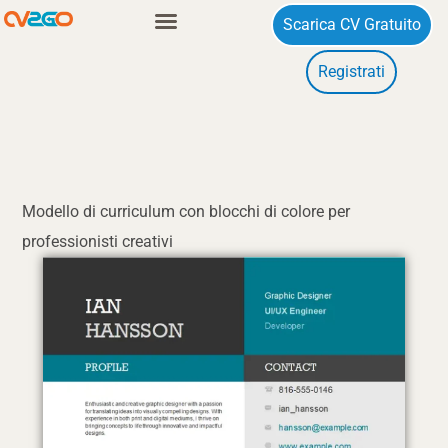
Vai
Scarica CV Gratuito
al
Registrati
contenuto
Modello di curriculum con blocchi di colore per
professionisti creativi