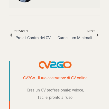
PREVIOUS
NEXT
Precedente
Succe
I Pro e i Contro dei CV a Due Colonne: Quando Utilizzarli e Perché
Il Curriculum Minimalista: è la Scelta Giusta per Te?
CV2Go - Il tuo costruttore di CV online
Crea un CV professionale: veloce,
facile, pronto all'uso