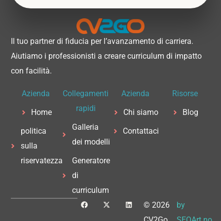
Il tuo partner di fiducia per l’avanzamento di carriera.
Aiutiamo i professionisti a creare curriculum di impatto
con facilità.
Azienda
Collegamenti
Azienda
Risorse
rapidi
Home
Chi siamo
Blog
Galleria
politica
Contattaci
dei modelli
sulla
riservatezza
Generatore
di
curriculum
F
X
L
© 2026
by
a
-
i
c
t
n
CV2Go
SEOArt.no