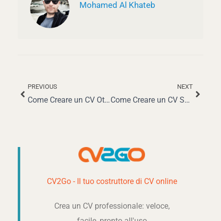
Mohamed Al Khateb
PREVIOUS
NEXT
Precedente
Succe
Come Creare un CV Ottimizzato per l’ATS e Farsi Notare
Come Creare un CV Senza Esperienza Lavorativa
CV2Go - Il tuo costruttore di CV online
Crea un CV professionale: veloce,
facile, pronto all'uso