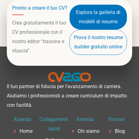
Pronto a creare il tuo CV?
Esplora la galleria di
modelli di resume
Crea gratuitamente il tuo
CV professionale con il
Prova il nostro resume
nostro editor “trascina e
builder gratuito online
rilascia”.
Il tuo partner di fiducia per l’avanzamento di carriera.
Aiutiamo i professionisti a creare curriculum di impatto
con facilità.
Azienda
Collegamenti
Azienda
Risorse
rapidi
Home
Chi siamo
Blog