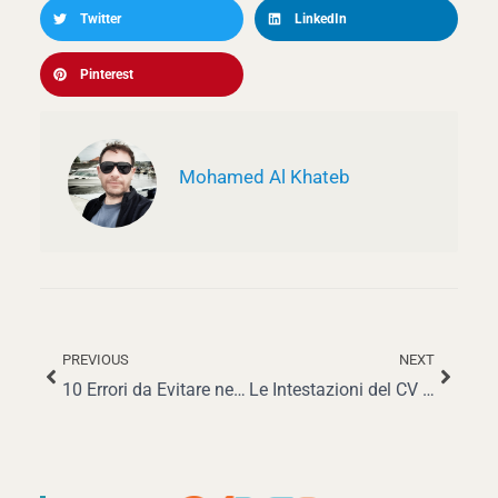
Twitter
LinkedIn
Pinterest
Mohamed Al Khateb
PREVIOUS
NEXT
Precedente
Succe
10 Errori da Evitare nel Tuo Curriculum
Le Intestazioni del CV per Impressionare i Recruiter