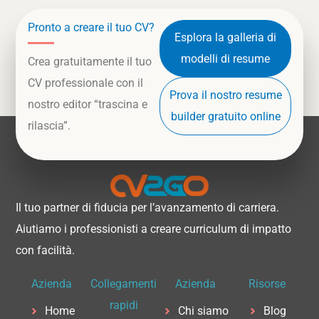
Pronto a creare il tuo CV?
Esplora la galleria di
modelli di resume
Crea gratuitamente il tuo
CV professionale con il
Prova il nostro resume
nostro editor “trascina e
builder gratuito online
rilascia”.
Il tuo partner di fiducia per l’avanzamento di carriera.
Aiutiamo i professionisti a creare curriculum di impatto
con facilità.
Azienda
Collegamenti
Azienda
Risorse
rapidi
Home
Chi siamo
Blog