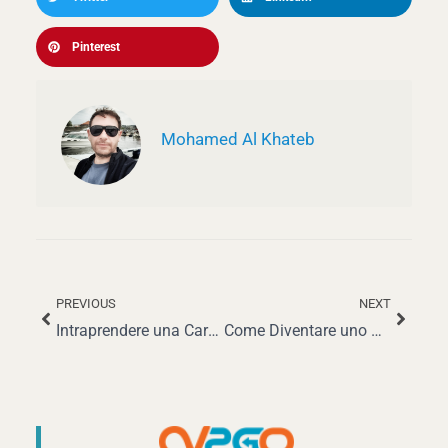
Pinterest
Mohamed Al Khateb
PREVIOUS
NEXT
Precedente
Succe
Intraprendere una Carriera Gratificante nella Manutenzione delle Biciclette
Come Diventare uno Sviluppatore React Native: Guida Completa per il 2025