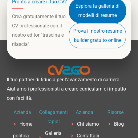
Pronto a creare il tuo CV?
Esplora la galleria di
modelli di resume
Crea gratuitamente il tuo
CV professionale con il
Prova il nostro resume
nostro editor “trascina e
builder gratuito online
rilascia”.
Il tuo partner di fiducia per l’avanzamento di carriera.
Aiutiamo i professionisti a creare curriculum di impatto
con facilità.
Azienda
Collegamenti
Azienda
Risorse
rapidi
Home
Chi siamo
Blog
Galleria
politica
Contattaci