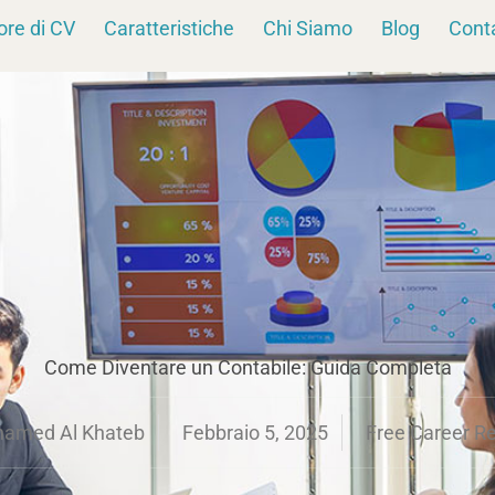
ore di CV
Caratteristiche
Chi Siamo
Blog
Conta
Come Diventare un Contabile: Guida Completa
amed Al Khateb
Febbraio 5, 2025
Free Career R