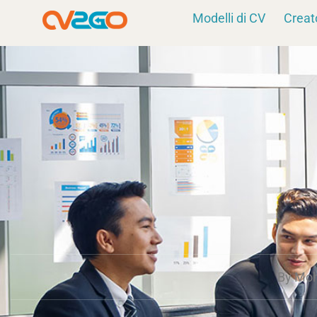
Vai
Modelli di CV
Creat
al
contenuto
By
Moh