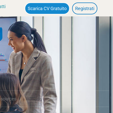
tti
Scarica CV Gratuito
Registrati
esources