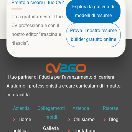
Pronto a creare il tuo CV?
Esplora la galleria di
modelli di resume
Crea gratuitamente il tuo
CV professionale con il
Prova il nostro resume
nostro editor “trascina e
builder gratuito online
rilascia”.
Il tuo partner di fiducia per l’avanzamento di carriera.
Aiutiamo i professionisti a creare curriculum di impatto
con facilità.
Azienda
Collegamenti
Azienda
Risorse
rapidi
Home
Chi siamo
Blog
Galleria
politica
Contattaci