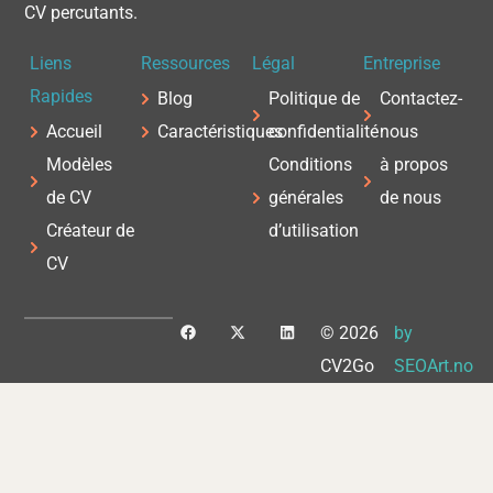
CV percutants.
Liens
Ressources
Légal
Entreprise
Rapides
Blog
Politique de
Contactez-
Accueil
Caractéristiques
confidentialité
nous
Modèles
Conditions
à propos
de CV
générales
de nous
Créateur de
d’utilisation
CV
F
X
L
© 2026
by
a
-
i
c
t
n
CV2Go
SEOArt.no
e
w
k
b
i
e
o
t
d
o
t
i
k
e
n
r