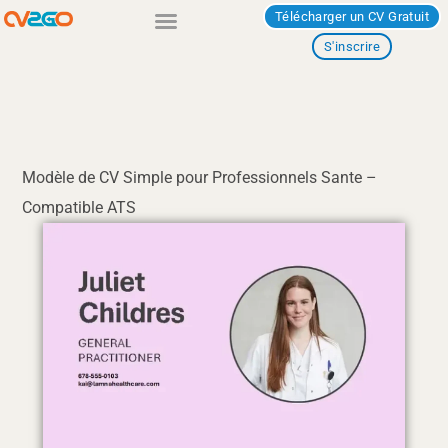
Aller
Télécharger un CV Gratuit
au
S'inscrire
contenu
Modèle de CV Simple pour Professionnels Sante –
Compatible ATS