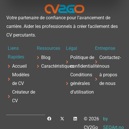
Votre partenaire de confiance pour l’avancement de
carrière. Aider les professionnels à créer facilement des
CV percutants.
Liens
Ressources
Légal
Entreprise
Rapides
Blog
Politique de
Contactez-
Accueil
Caractéristiques
confidentialité
nous
Modèles
Conditions
à propos
de CV
générales
de nous
Créateur de
d’utilisation
CV
F
X
L
© 2026
by
a
-
i
c
t
n
CV2Go
SEOArt.no
e
w
k