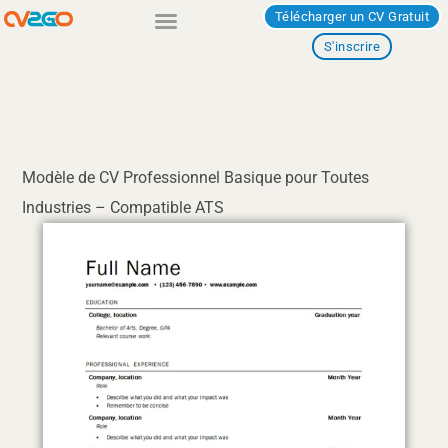
Aller
Télécharger un CV Gratuit
au
S'inscrire
contenu
Modèle de CV Professionnel Basique pour Toutes
Industries – Compatible ATS