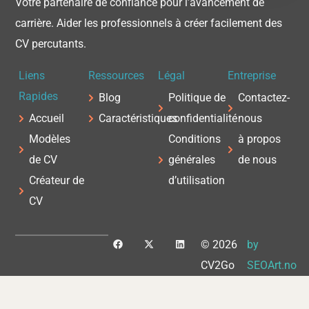
Votre partenaire de confiance pour l’avancement de
carrière. Aider les professionnels à créer facilement des
CV percutants.
Liens
Ressources
Légal
Entreprise
Rapides
Blog
Politique de
Contactez-
Accueil
Caractéristiques
confidentialité
nous
Modèles
Conditions
à propos
de CV
générales
de nous
Créateur de
d’utilisation
CV
F
X
L
© 2026
by
a
-
i
c
t
n
CV2Go
SEOArt.no
e
w
k
b
i
e
o
t
d
o
t
i
k
e
n