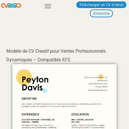
Aller
Télécharger un CV Gratuit
au
S'inscrire
contenu
Modèle de CV Creatif pour Ventes Professionnels
Dynamiques – Compatible ATS