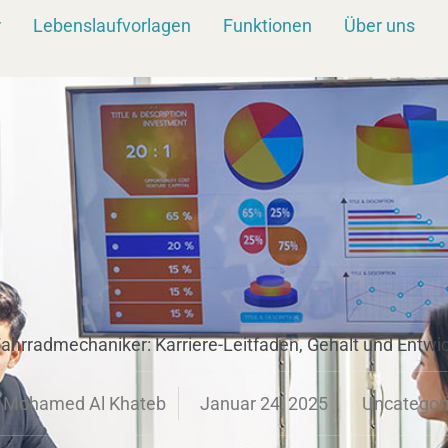
r
Lebenslaufvorlagen
Funktionen
Über uns
ahrradmechaniker: Karriere-Leitfaden, Gehalt und Entw
Mohamed Al Khateb
Januar 24, 2025
Uncategor