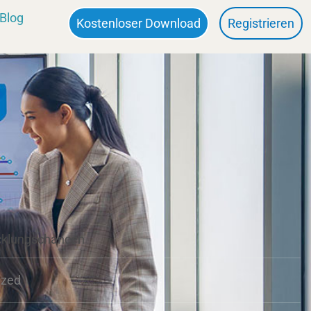
Blog
Kostenloser Download
Registrieren
icklungschancen
ized