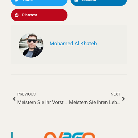
Pinterest
Mohamed Al Khateb
PREVIOUS
NEXT
Zurück
Nächs
Meistern Sie Ihr Vorstellungsgespräch als Verkaufsleiter: Umfassender Leitfaden mit situativen Fragen
Meistern Sie Ihren Lebenslauf als Medizinischer Fachangestellter: Vorlagen, Tipps und Best Practices